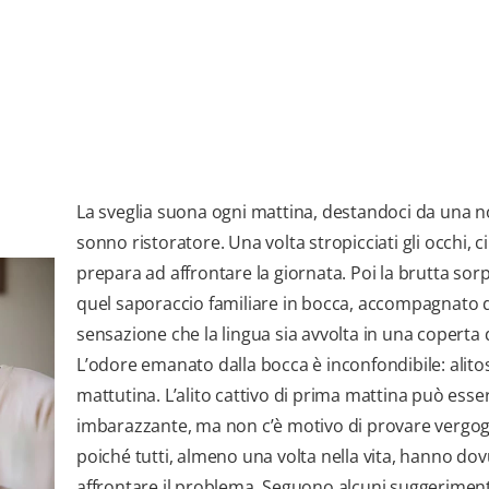
La sveglia suona ogni mattina, destandoci da una n
sonno ristoratore. Una volta stropicciati gli occhi, ci
prepara ad affrontare la giornata. Poi la brutta sor
quel saporaccio familiare in bocca, accompagnato d
sensazione che la lingua sia avvolta in una coperta d
L’odore emanato dalla bocca è inconfondibile: alito
mattutina. L’alito cattivo di prima mattina può esse
imbarazzante, ma non c’è motivo di provare vergo
poiché tutti, almeno una volta nella vita, hanno do
affrontare il problema. Seguono alcuni suggeriment