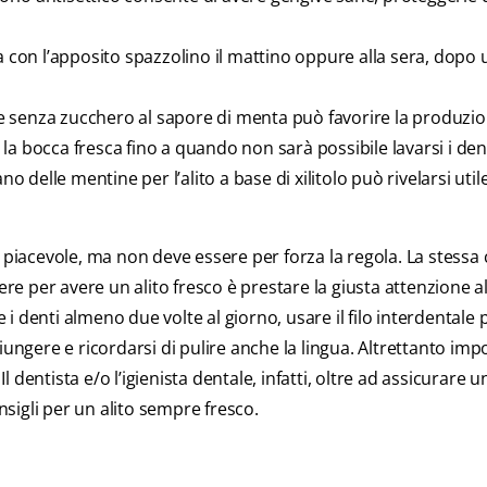
 con l’apposito spazzolino il mattino oppure alla sera, dopo
enza zucchero al sapore di menta può favorire la produzio
e la bocca fresca fino a quando non sarà possibile lavarsi i dent
o delle mentine per l’alito a base di xilitolo può rivelarsi util
 piacevole, ma non deve essere per forza la regola. La stessa 
ere per avere un alito fresco è prestare la giusta attenzione al
e i denti almeno due volte al giorno, usare il filo interdentale 
iungere e ricordarsi di pulire anche la lingua. Altrettanto imp
l dentista e/o l’igienista dentale, infatti, oltre ad assicurare u
nsigli per un alito sempre fresco.