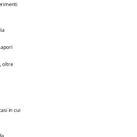
erimenti
lia
sapori
, oltre
asi in cui
da