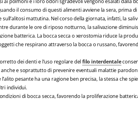
sì ai polmoni e i loro odori sgradevoli vengono esalati dalla b
ando il consumo di questi alimenti avviene la sera, prima di 
ull’alitosi mattutina. Nel corso della giornata, infatti, la sali
ntre durante le ore di riposo notturno, la salivazione diminuis
erazione batterica. La bocca secca o xerostomia riduce la produ
soggetti che respirano attraverso la bocca o russano, favoren
retto dei denti e l’uso regolare del
filo interdentale
consen
ma anche e soprattutto di prevenire eventuali malattie parodont
 l’alito pesante ha una ragione ben precisa, la stessa che spi
ri individui.
dizioni di bocca secca, favorendo la proliferazione batteric