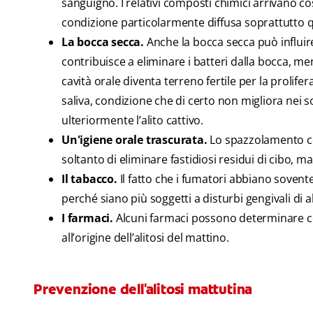
sanguigno. I relativi composti chimici arrivano co
condizione particolarmente diffusa soprattutto qu
La bocca secca.
Anche la bocca secca può influire s
contribuisce a eliminare i batteri dalla bocca, me
cavità orale diventa terreno fertile per la prolif
saliva, condizione che di certo non migliora nei 
ulteriormente l’alito cattivo.
Un'igiene orale trascurata.
Lo spazzolamento cor
soltanto di eliminare fastidiosi residui di cibo, 
Il tabacco.
Il fatto che i fumatori abbiano sovente
perché siano più soggetti a disturbi gengivali di alt
I farmaci.
Alcuni farmaci possono determinare con
all’origine dell’alitosi del mattino.
Prevenzione dell'alitosi mattutina