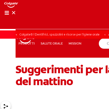
CONTROLLO DELL
CONTROLLO D
Colgate® | Dentifrici, spazzolini e risorse per l’igiene orale
SALUTE ORALE
MISSION
PRODOTTI
PRODOTTI
SALUTE ORALE
MISSION
Suggerimenti per la
PER I PROFESSIONISTI
PROMOZIONI
IT (IT)
ISCRIV
del mattino