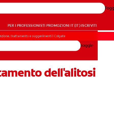
Togg
PER I PROFESSIONISTI
PROMOZIONI
IT (IT)
ISCRIVITI
enzione, trattamento e suggerimenti | Colgate
Toggle
amento dell'alitosi