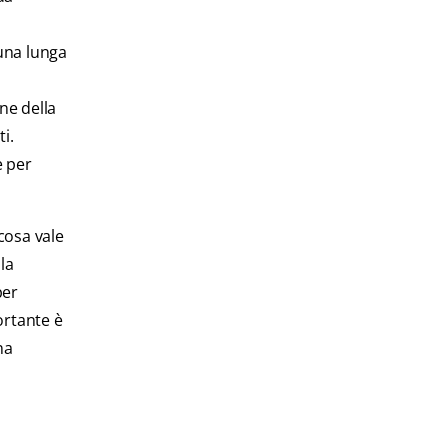
 una lunga
ne della
i.
e per
cosa vale
la
per
ortante è
na