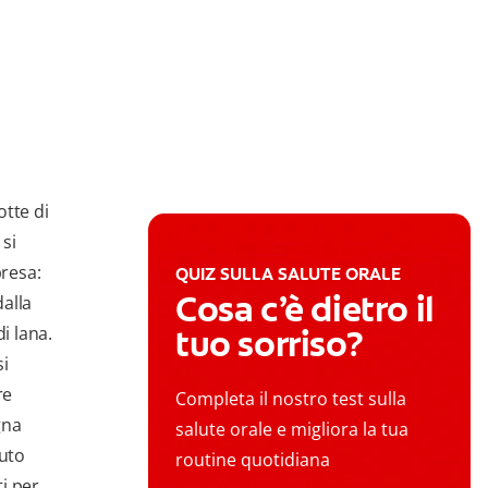
otte di
 si
presa:
QUIZ SULLA SALUTE ORALE
Cosa c’è dietro il
alla
i lana.
tuo sorriso?
si
re
Completa il nostro test sulla
gna
salute orale e migliora la tua
vuto
routine quotidiana
i per