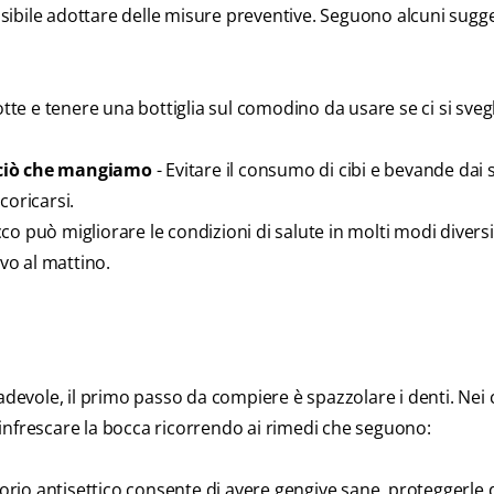
ossibile adottare delle misure preventive. Seguono alcuni sugg
tte e tenere una bottiglia sul comodino da usare se ci si sveg
 ciò che mangiamo
- Evitare il consumo di cibi e bevande dai 
 coricarsi.
co può migliorare le condizioni di salute in molti modi diversi
ivo al mattino.
adevole, il primo passo da compiere è spazzolare i denti. Nei c
 rinfrescare la bocca ricorrendo ai rimedi che seguono:
torio antisettico consente di avere gengive sane, proteggerle 