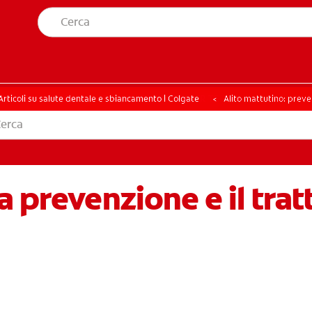
A SALUTE ORALE
TROVA I PRODOTTI PER TE
ELLA SALUTE ORALE
TROVA I PRODOTTI PER TE
Articoli su salute dentale e sbiancamento | Colgate
Alito mattutino: prev
 prevenzione e il tratt
ITI