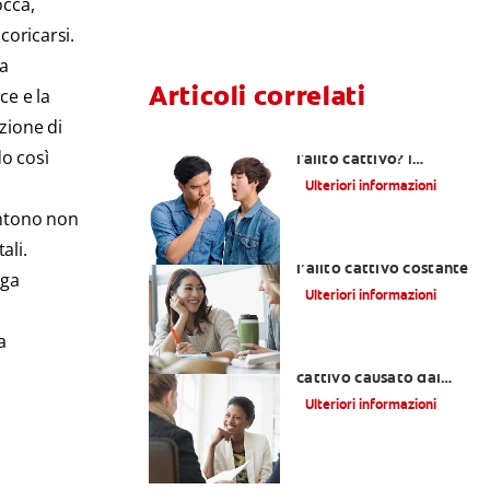
occa,
coricarsi.
va
Articoli correlati
ce e la
zione di
Come capire se si ha
do così
l'alito cattivo? |
Colgate
Ulteriori informazioni
tono non
ali.
5 soluzioni rapide per
l’alito cattivo costante
ega
Ulteriori informazioni
a
Come eliminare l'alito
cattivo causato dal
consumo di aglio
Ulteriori informazioni