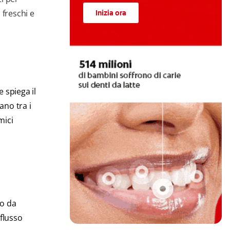
 freschi e
Inizia ora
 spiega il
ano tra i
mici
no da
 flusso