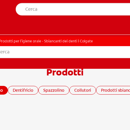
A SALUTE ORALE
TROVA I PRODOTTI PER TE
ELLA SALUTE ORALE
TROVA I PRODOTTI PER TE
Prodotti per l'igiene orale - Sbiancanti dei denti | Colgate
Prodotti
ITI
to
Dentifricio
Spazzolino
Collutori
Prodotti sbianc