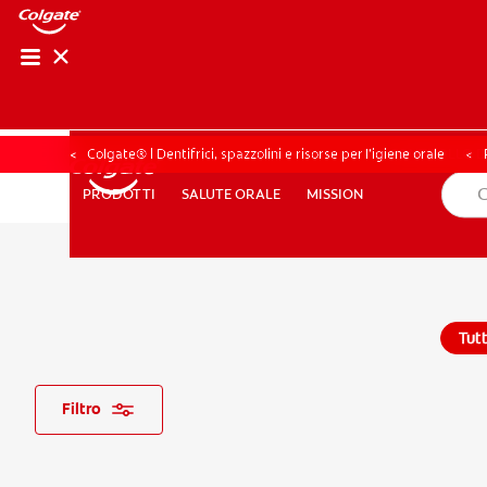
CONTROLLO DELL
CONTROLLO D
Colgate® | Dentifrici, spazzolini e risorse per l’igiene orale
SALUTE ORALE
MISSION
PRODOTTI
PRODOTTI
SALUTE ORALE
MISSION
PER I PROFESSIONISTI
PROMOZIONI
IT (IT)
ISCRIV
Tut
Filtro