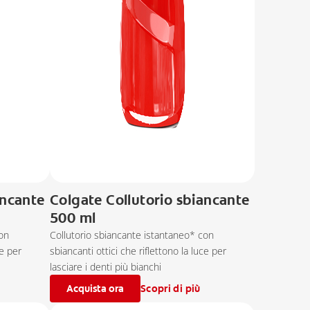
ancante
Colgate Collutorio sbiancante
500 ml
con
Collutorio sbiancante istantaneo* con
ce per
sbiancanti ottici che riflettono la luce per
lasciare i denti più bianchi
Acquista ora
Scopri di più