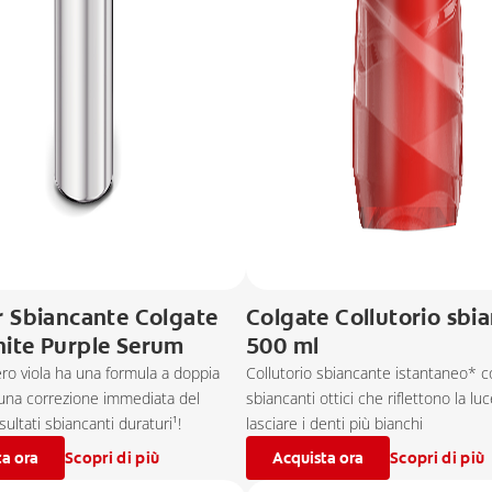
r Sbiancante Colgate
Colgate Collutorio sbi
ite Purple Serum
500 ml
iero viola ha una formula a doppia
Collutorio sbiancante istantaneo* 
una correzione immediata del
sbiancanti ottici che riflettono la lu
sultati sbiancanti duraturi¹!
lasciare i denti più bianchi
ta ora
Scopri di più
Acquista ora
Scopri di più