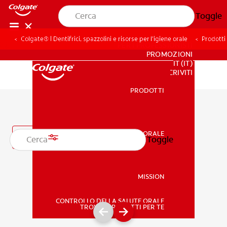
Toggle
Colgate® | Dentifrici, spazzolini e risorse per l’igiene orale
Prodotti 
PER I PROFESSIONISTI
PROMOZIONI
IT (IT)
ISCRIVITI
PRODOTTI
PRODOTTI
Prodotti soggetti a prescrizione
SALUTE ORALE
Filtro
Toggle
SALUTE ORALE
MISSION
CONTROLLO DELLA SALUTE ORALE
MISSION
TROVA I PRODOTTI PER TE