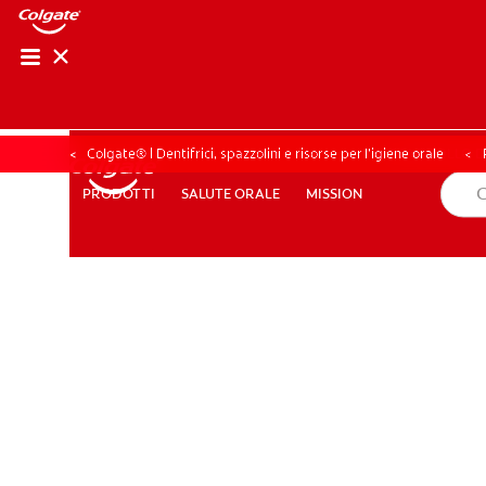
CONTROLLO DELL
CONTROLLO D
Colgate® | Dentifrici, spazzolini e risorse per l’igiene orale
SALUTE ORALE
MISSION
PRODOTTI
PRODOTTI
SALUTE ORALE
MISSION
PER I PROFESSIONISTI
PROMOZIONI
IT (IT)
ISCRIV