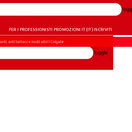
Togg
PER I PROFESSIONISTI
PROMOZIONI
IT (IT)
ISCRIVITI
anti, anti tartaro e molti altri | Colgate
Toggle