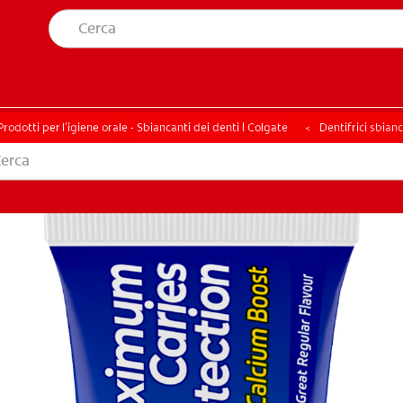
A SALUTE ORALE
TROVA I PRODOTTI PER TE
ELLA SALUTE ORALE
TROVA I PRODOTTI PER TE
Prodotti per l'igiene orale - Sbiancanti dei denti | Colgate
Dentifrici sbianc
ITI