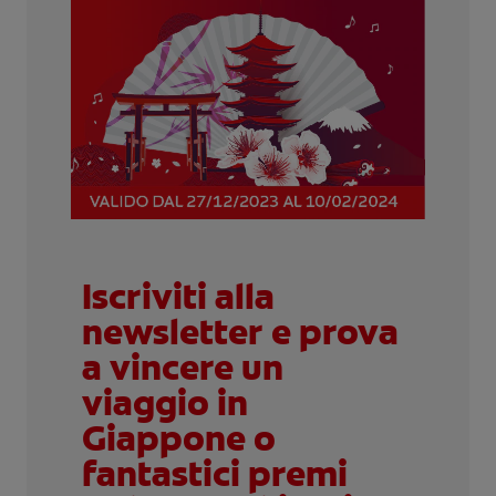
Iscriviti alla
newsletter e prova
a vincere un
viaggio in
Giappone o
fantastici premi