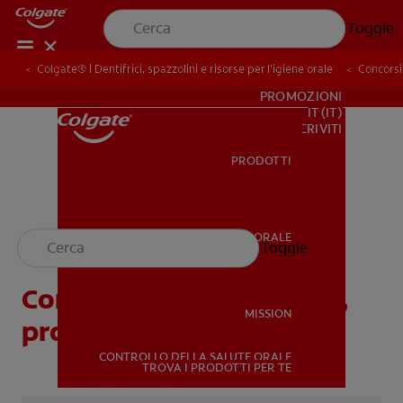
Toggle
Colgate® | Dentifrici, spazzolini e risorse per l’igiene orale
Concorsi
PER I PROFESSIONISTI
PROMOZIONI
IT (IT)
ISCRIVITI
PRODOTTI
PRODOTTI
SALUTE ORALE
CONCORSI E PROMOZIONI
Toggle
SALUTE ORALE
Concorsi a premi Colgate,
MISSION
promozioni
CONTROLLO DELLA SALUTE ORALE
MISSION
TROVA I PRODOTTI PER TE