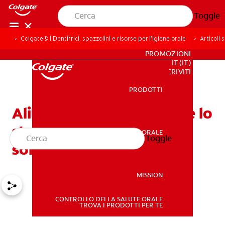
Toggle
Colgate® | Dentifrici, spazzolini e risorse per l’igiene orale
Articoli
PER I PROFESSIONISTI
PROMOZIONI
IT (IT)
ISCRIVITI
PRODOTTI
PRODOTTI
Alitosi: e se la causa fosse lo
stomaco? Implicazioni e
SALUTE ORALE
Toggle
SALUTE ORALE
soluzioni
MISSION
CONTROLLO DELLA SALUTE ORALE
MISSION
TROVA I PRODOTTI PER TE