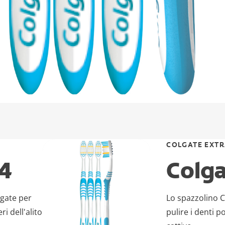
COLGATE EXTR
x4
Colga
ngate per
Lo spazzolino C
ri dell'alito
pulire i denti po