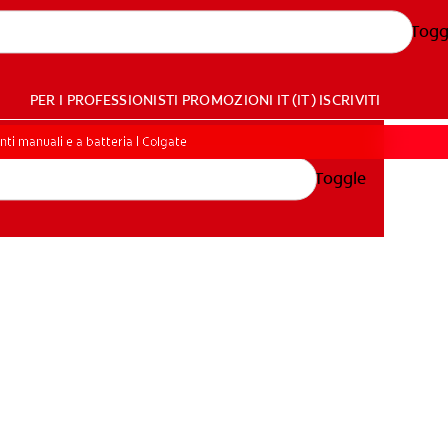
Togg
PER I PROFESSIONISTI
PROMOZIONI
IT (IT)
ISCRIVITI
nti manuali e a batteria | Colgate
Toggle