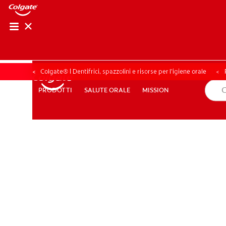
CONTROLLO DELL
CONTROLLO D
Colgate® | Dentifrici, spazzolini e risorse per l’igiene orale
SALUTE ORALE
MISSION
PRODOTTI
PRODOTTI
SALUTE ORALE
MISSION
PER I PROFESSIONISTI
PROMOZIONI
IT (IT)
ISCRIV