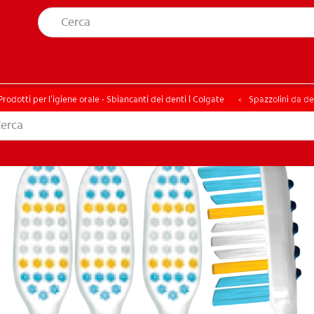
A SALUTE ORALE
TROVA I PRODOTTI PER TE
ELLA SALUTE ORALE
TROVA I PRODOTTI PER TE
Prodotti per l'igiene orale - Sbiancanti dei denti | Colgate
Spazzolini da de
ITI