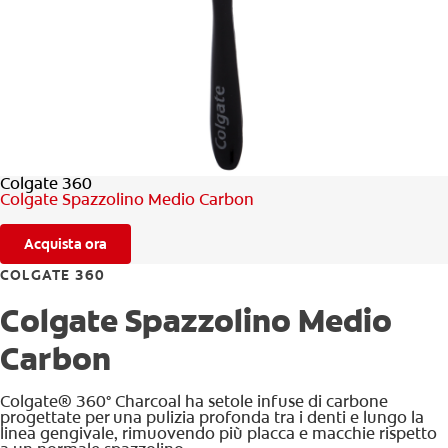
CONTROLLO DELLA SALUTE ORALE
TROVA I PRODOTTI PER TE
PER I PROFESSIONISTI
Colgate 360
PROMOZIONI
Colgate Spazzolino Medio Carbon
IT (IT)
Acquista ora
ISCRIVITI
COLGATE 360
Colgate Spazzolino Medio
Carbon
Colgate® 360° Charcoal ha setole infuse di carbone
progettate per una pulizia profonda tra i denti e lungo la
linea gengivale, rimuovendo più placca e macchie rispetto