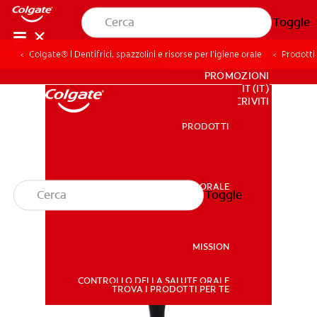
Toggle
Colgate® | Dentifrici, spazzolini e risorse per l’igiene orale
Prodotti 
PER I PROFESSIONISTI
PROMOZIONI
IT (IT)
ISCRIVITI
PRODOTTI
PRODOTTI
SALUTE ORALE
Toggle
SALUTE ORALE
MISSION
CONTROLLO DELLA SALUTE ORALE
MISSION
TROVA I PRODOTTI PER TE