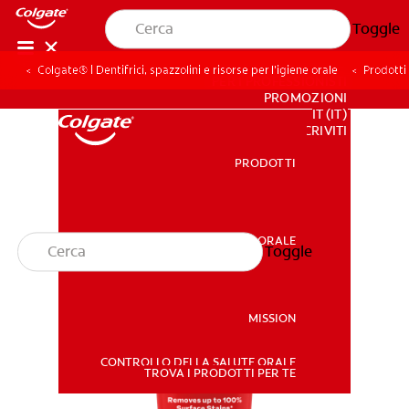
Toggle
Colgate® | Dentifrici, spazzolini e risorse per l’igiene orale
Prodotti 
PER I PROFESSIONISTI
PROMOZIONI
IT (IT)
ISCRIVITI
PRODOTTI
PRODOTTI
SALUTE ORALE
Toggle
SALUTE ORALE
MISSION
CONTROLLO DELLA SALUTE ORALE
MISSION
TROVA I PRODOTTI PER TE