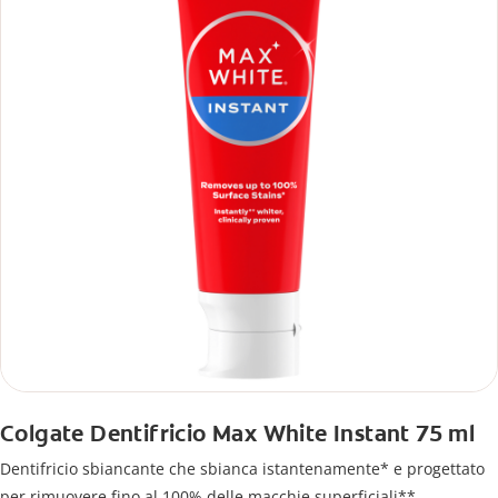
Colgate Dentifricio Max White Instant 75 ml
Dentifricio sbiancante che sbianca istantenamente* e progettato
per rimuovere fino al 100% delle macchie superficiali**