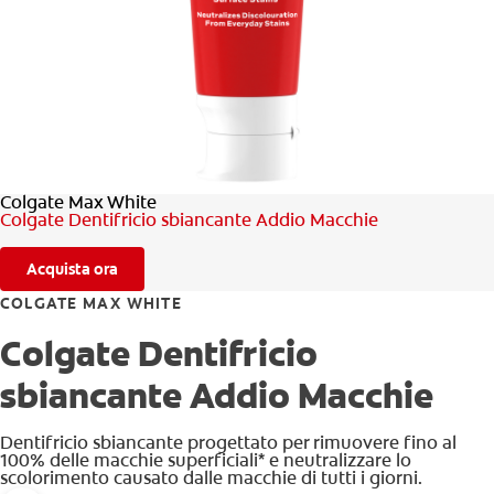
CONTROLLO DELLA SALUTE ORALE
TROVA I PRODOTTI PER TE
PER I PROFESSIONISTI
Colgate Max White
PROMOZIONI
Colgate Dentifricio sbiancante Addio Macchie
IT (IT)
Acquista ora
ISCRIVITI
COLGATE MAX WHITE
Colgate Dentifricio
sbiancante Addio Macchie
Dentifricio sbiancante progettato per rimuovere fino al
100% delle macchie superficiali* e neutralizzare lo
scolorimento causato dalle macchie di tutti i giorni.