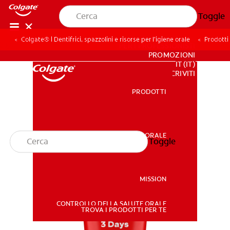
Toggle
Colgate® | Dentifrici, spazzolini e risorse per l’igiene orale
Prodotti 
PER I PROFESSIONISTI
PROMOZIONI
IT (IT)
ISCRIVITI
PRODOTTI
PRODOTTI
SALUTE ORALE
Toggle
SALUTE ORALE
MISSION
CONTROLLO DELLA SALUTE ORALE
MISSION
TROVA I PRODOTTI PER TE