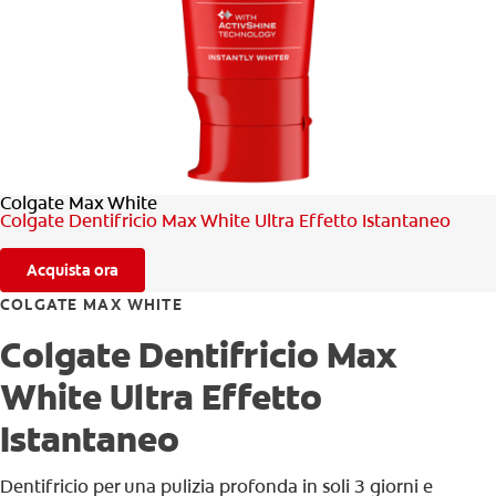
CONTROLLO DELLA SALUTE ORALE
TROVA I PRODOTTI PER TE
PER I PROFESSIONISTI
Colgate Max White
PROMOZIONI
Colgate Dentifricio Max White Ultra Effetto Istantaneo
IT (IT)
Acquista ora
ISCRIVITI
COLGATE MAX WHITE
Colgate Dentifricio Max
White Ultra Effetto
Istantaneo
Dentifricio per una pulizia profonda in soli 3 giorni e