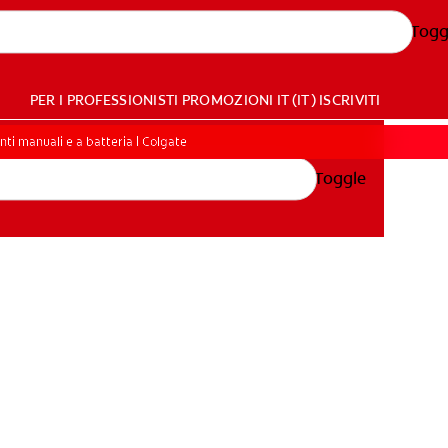
Togg
PER I PROFESSIONISTI
PROMOZIONI
IT (IT)
ISCRIVITI
nti manuali e a batteria | Colgate
Toggle