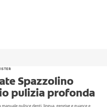
ISTER
ate Spazzolino
o pulizia profonda
 manuale pulisce denti, lingua, gengive e guance e