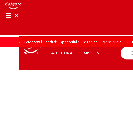
CONTROLLO DELL
CONTROLLO D
Colgate® | Dentifrici, spazzolini e risorse per l’igiene orale
SALUTE ORALE
MISSION
PRODOTTI
PRODOTTI
SALUTE ORALE
MISSION
PER I PROFESSIONISTI
PROMOZIONI
IT (IT)
ISCRIV