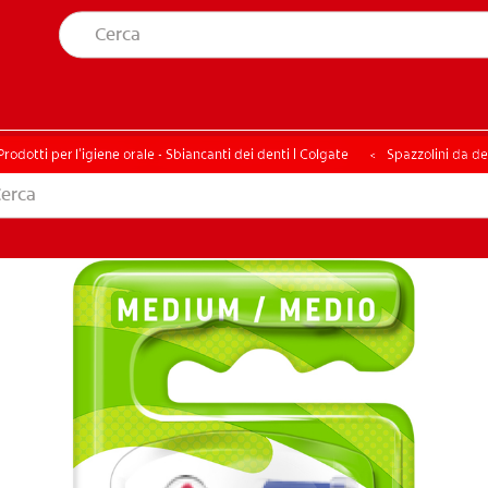
A SALUTE ORALE
TROVA I PRODOTTI PER TE
ELLA SALUTE ORALE
TROVA I PRODOTTI PER TE
Prodotti per l'igiene orale - Sbiancanti dei denti | Colgate
Spazzolini da de
ITI