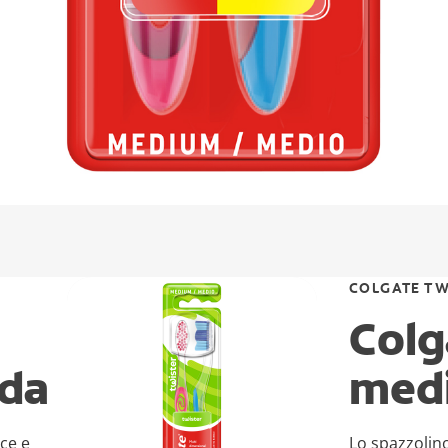
COLGATE TW
Colg
nda
medi
ce e
Lo spazzolino