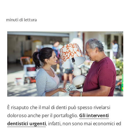
CONTROLLO DELLA SALUTE ORALE
TROVA I PRODOTTI PER TE
minuti di lettura
PER I PROFESSIONISTI
PROMOZIONI
IT (IT)
ISCRIVITI
È risaputo che il mal di denti può spesso rivelarsi
doloroso anche per il portafoglio.
Gli interventi
dentistici urgenti
, infatti, non sono mai economici ed