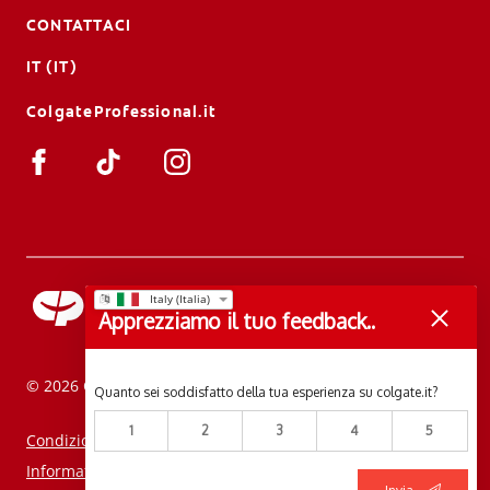
CONTATTACI
IT (IT)
ColgateProfessional.it
Apprezziamo il tuo feedback..
© 2026 Colgate-Palmolive Company. Tutti i diritti riservati.
Quanto sei soddisfatto della tua esperienza su colgate.it?
1
2
3
4
5
Condizioni d’uso
Informativa sulla privacy