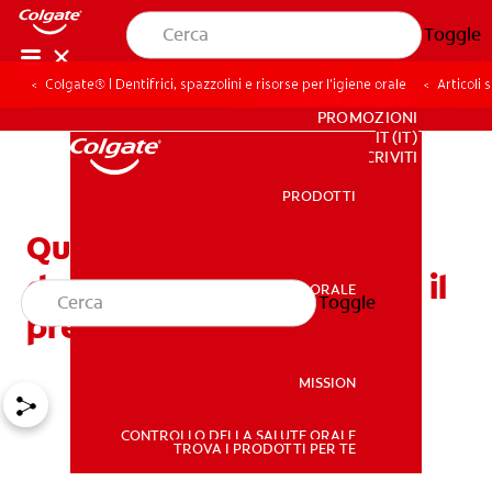
Toggle
Colgate® | Dentifrici, spazzolini e risorse per l’igiene orale
Articoli
PER I PROFESSIONISTI
PROMOZIONI
IT (IT)
ISCRIVITI
PRODOTTI
PRODOTTI
Quanto costa una
devitalizzazione e perché il
SALUTE ORALE
Toggle
SALUTE ORALE
prezzo può variare?
MISSION
CONTROLLO DELLA SALUTE ORALE
MISSION
TROVA I PRODOTTI PER TE