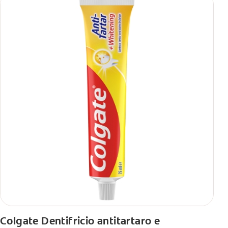
Colgate Dentifricio antitartaro e