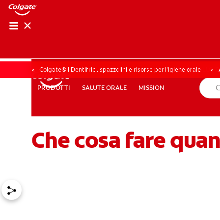
CONTROLLO DELL
CONTROLLO D
Colgate® | Dentifrici, spazzolini e risorse per l’igiene orale
SALUTE ORALE
MISSION
PRODOTTI
PRODOTTI
SALUTE ORALE
MISSION
Che cosa fare quan
PER I PROFESSIONISTI
PROMOZIONI
IT (IT)
ISCRIV