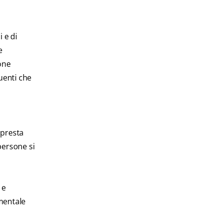
 e di
e
ione
uenti che
 presta
persone si
 e
mentale