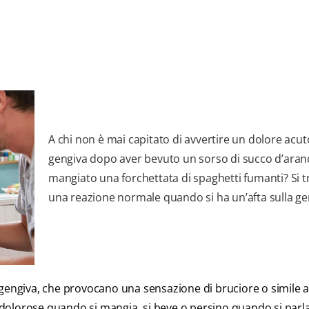
A chi non è mai capitato di avvertire un dolore acut
gengiva dopo aver bevuto un sorso di succo d’aranc
mangiato una forchettata di spaghetti fumanti? Si tr
una reazione normale quando si ha un’afta sulla ge
la gengiva, che provocano una sensazione di bruciore o simile a
dolorose quando si mangia, si beve o persino quando si parl