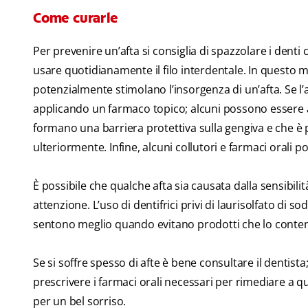
Come curarle
Per prevenire un’afta si consiglia di spazzolare i denti
usare quotidianamente il filo interdentale. In questo m
potenzialmente stimolano l’insorgenza di un’afta. Se l’aft
applicando un farmaco topico; alcuni possono essere ap
formano una barriera protettiva sulla gengiva e che è pos
ulteriormente. Infine, alcuni collutori e farmaci orali p
È possibile che qualche afta sia causata dalla sensibilit
attenzione. L’uso di dentifrici privi di laurisolfato d
sentono meglio quando evitano prodotti che lo conte
Se si soffre spesso di afte è bene consultare il dentist
prescrivere i farmaci orali necessari per rimediare 
per un bel sorriso.