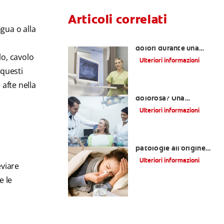
Articoli correlati
gua o alla
Tutta la verità sui
dolori durante una
lo, cavolo
terapia canalare
Ulteriori informazioni
 questi
 afte nella
La terapia canalare è
dolorosa? Una
domanda semplice con
Ulteriori informazioni
una risposta complessa
Mal di denti: tre
patologie all'origine
del dolore.
Ulteriori informazioni
eviare
e le