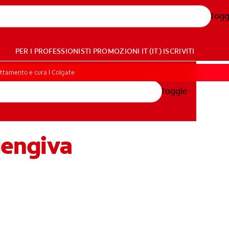
Togg
PER I PROFESSIONISTI
PROMOZIONI
IT (IT)
ISCRIVITI
attamento e cura | Colgate
Toggle
gengiva