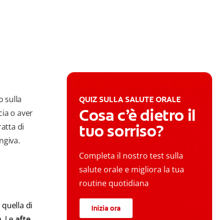
o sulla
QUIZ SULLA SALUTE ORALE
Cosa c’è dietro il
ia o aver
tuo sorriso?
atta di
ngiva.
Completa il nostro test sulla
salute orale e migliora la tua
routine quotidiana
 quella di
Inizia ora
a. Le
afte