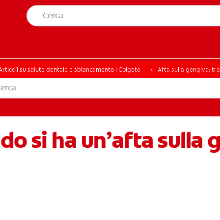
A SALUTE ORALE
TROVA I PRODOTTI PER TE
ELLA SALUTE ORALE
TROVA I PRODOTTI PER TE
Articoli su salute dentale e sbiancamento | Colgate
Afta sulla gengiva: tr
do si ha un’afta sulla 
ITI