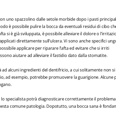
 con uno spazzolino dalle setole morbide dopo i pasti principali
odo è possibile pulire la bocca da eventuali residui di cibo ch
a si è già sviluppata, è possibile alleviare il dolore o l’irritaz
plicati direttamente sull’ulcera. Vi sono anche specifici ung
sibile applicare per riparare l’afta ed evitare che si irriti
ossono aiutare ad alleviare il fastidio dato dalla stomatite.
à ad alcuni ingredienti del dentifricio, a cui solitamente non si
i sodio, ad esempio, potrebbe promuovere la guarigione. Alcune 
ngano.
a; lo specialista potrà diagnosticare correttamente il problema
a questa comune patologia. Dopotutto, una bocca sana è fonda